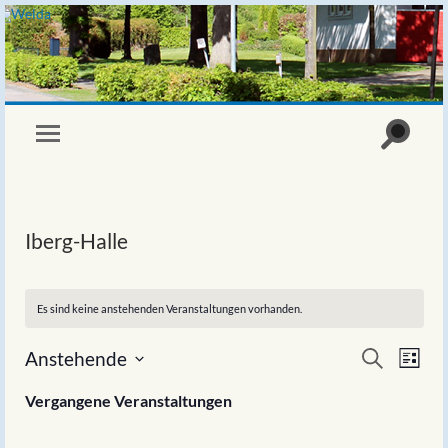
Iberg-Halle
Es sind keine anstehenden Veranstaltungen vorhanden.
Veranstaltung
Verans
Anstehende
Suche
Suche
Ansic
Liste
und
Navig
Datum
Ansichten,
wählen.
Vergangene Veranstaltungen
Navigation