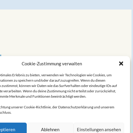
ch
Cookie-Zustimmung verwalten
ptimales Erlebnis zu bieten, verwenden wir Technologien wie Cookies, um
ationen zu speichern und/oder darauf zuzugreifen. Wenn du diesen
 zustimmst, können wir Daten wie das Surfverhalten oder eindeutige IDs auf
te verarbeiten. Wenn du deine Zustimmung nicht erteilst oder zurückziehst,
immte Merkmale und Funktionen beeinträchtigt werden.
chtung unserer Cookie-Richtlinie, der Datenschutzerklärung und unserem
chluss.
ptieren
Ablehnen
Einstellungen ansehen
t by
INMOTEK
— Rewritten by
Holger Sprenger
—
Hoch ↑