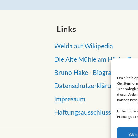
Links
Welda auf Wikipedia
Die Alte Mühle am Hörler Ba
Bruno Hake - Biografie
Um dir ein o
Geräteinform
Datenschutzerklärung
Technologien
dieser Websi
Impressum
können best
Haftungsausschluss
Bitte um Bea
Haftungsauss
Akze
Designe