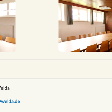
Welda
@welda.de