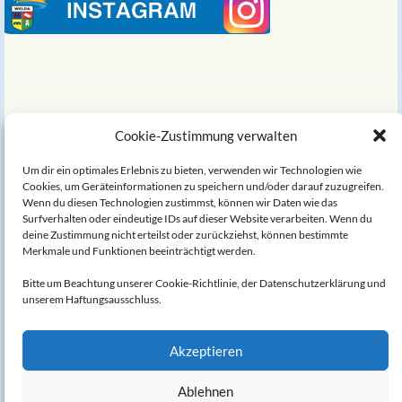
Links
Cookie-Zustimmung verwalten
Um dir ein optimales Erlebnis zu bieten, verwenden wir Technologien wie
Welda auf Wikipedia
Cookies, um Geräteinformationen zu speichern und/oder darauf zuzugreifen.
Wenn du diesen Technologien zustimmst, können wir Daten wie das
Die Alte Mühle am Hörler Bach
Surfverhalten oder eindeutige IDs auf dieser Website verarbeiten. Wenn du
deine Zustimmung nicht erteilst oder zurückziehst, können bestimmte
Merkmale und Funktionen beeinträchtigt werden.
Bruno Hake - Biografie
Bitte um Beachtung unserer Cookie-Richtlinie, der Datenschutzerklärung und
Datenschutzerklärung
unserem Haftungsausschluss.
Impressum
Akzeptieren
Haftungsausschluss
Ablehnen