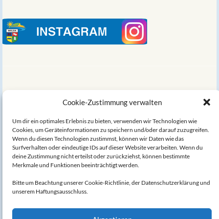
Links
Cookie-Zustimmung verwalten
Um dir ein optimales Erlebnis zu bieten, verwenden wir Technologien wie
Welda auf Wikipedia
Cookies, um Geräteinformationen zu speichern und/oder darauf zuzugreifen.
Wenn du diesen Technologien zustimmst, können wir Daten wie das
Die Alte Mühle am Hörler Bach
Surfverhalten oder eindeutige IDs auf dieser Website verarbeiten. Wenn du
deine Zustimmung nicht erteilst oder zurückziehst, können bestimmte
Bruno Hake - Biografie
Merkmale und Funktionen beeinträchtigt werden.
Bitte um Beachtung unserer Cookie-Richtlinie, der Datenschutzerklärung und
Datenschutzerklärung
unserem Haftungsausschluss.
Impressum