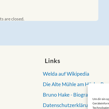
 are closed.
Links
Welda auf Wikipedia
Die Alte Mühle am Hörler Ba
Bruno Hake - Biografie
Um dir ein o
Geräteinform
Datenschutzerklärung
Technologien