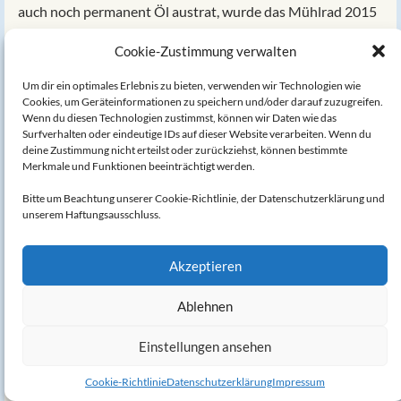
auch noch permanent Öl austrat, wurde das Mühlrad 2015
angehalten und bedauerlicherweise stillgelegt.
Cookie-Zustimmung verwalten
Die Reaktivierung des Mühlrades
Um dir ein optimales Erlebnis zu bieten, verwenden wir Technologien wie
Cookies, um Geräteinformationen zu speichern und/oder darauf zuzugreifen.
2022 ergriff die Dorfgemeinschaft Welda die Initiative, das
Wenn du diesen Technologien zustimmst, können wir Daten wie das
Surfverhalten oder eindeutige IDs auf dieser Website verarbeiten. Wenn du
Mühlrad der alten Mühle zu reaktivieren und wieder in
deine Zustimmung nicht erteilst oder zurückziehst, können bestimmte
Betrieb zu nehmen.
Merkmale und Funktionen beeinträchtigt werden.
Bitte um Beachtung unserer Cookie-Richtlinie, der Datenschutzerklärung und
Nach einer Bestandsaufnahmen der örtlichen
unserem Haftungsausschluss.
Gegebenheiten, sowie Zustand von Mühlrad und Getriebe
erarbeitete der Vorsitzende der Dorfgemeinschaft Holger
Akzeptieren
Sprenger ein Konzept zur Reaktivierung und stellte in
Absprache mit Ortsvorsteher Hubertus Kuhaupt und der
Ablehnen
Stadt Warburg einen Antrag beim NRW Förderprogramm
Einstellungen ansehen
Heimatscheck.
Cookie-Richtlinie
Datenschutzerklärung
Impressum
Nachdem der Zuwendungsbescheid der Bezirksregierung