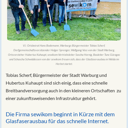
V.l.: Ortsbeirat Hans Bodemann, Warburgs Bürgermeister Tobias Scherf,
Dorfgemeinschaftsvorsitzender Holger Sprenger, Wolfgang Voss von der Stadt Warburg,
Ortsvorsteher Hubertus Kuhaupt, sewikom-Vertriebsleiter Sascha Hornig, Bauleiter Tunc Güragac
und Schascha Schwiddessen von der sewikom freuen sich, dass der Glasfaserausbau in Welda im
Herbst startet.
Tobias Scherf, Bürgermeister der Stadt Warburg und
Hubertus Kuhaupt sind sich einig, dass eine schnelle
Breitbandversorgung auch in den kleineren Ortschaften zu
einer zukunftsweisenden Infrastruktur gehört.
Die Firma sewikom beginnt in Kürze mit dem
Glasfaserausbau für das schnelle Internet.